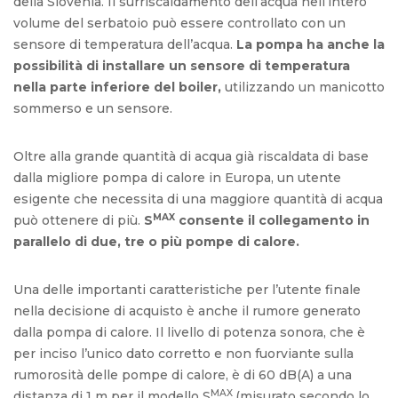
della Slovenia. Il surriscaldamento dell’acqua nell’intero
volume del serbatoio può essere controllato con un
sensore di temperatura dell’acqua.
La pompa ha anche la
possibilità di installare un sensore di temperatura
nella parte inferiore del boiler,
utilizzando un manicotto
sommerso e un sensore.
Oltre alla grande quantità di acqua già riscaldata di base
dalla migliore pompa di calore in Europa, un utente
esigente che necessita di una maggiore quantità di acqua
MAX
può ottenere di più.
S
consente il collegamento in
parallelo di due, tre o più pompe di calore.
Una delle importanti caratteristiche per l’utente finale
nella decisione di acquisto è anche il rumore generato
dalla pompa di calore. Il livello di potenza sonora, che è
per inciso l’unico dato corretto e non fuorviante sulla
rumorosità delle pompe di calore, è di 60 dB(A) a una
MAX
distanza di 1 m per il modello S
(misurato secondo lo