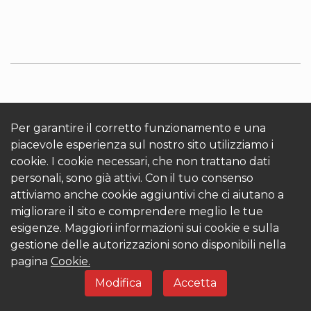
INFORMAZIONI SU KRONOTERM
Cookies
Accedi
Per garantire il corretto funzionamento e una
piacevole esperienza sul nostro sito utilizziamo i
cookie. I cookie necessari, che non trattano dati
personali, sono già attivi. Con il tuo consenso
attiviamo anche cookie aggiuntivi che ci aiutano a
migliorare il sito e comprendere meglio le tue
esigenze. Maggiori informazioni sui cookie e sulla
© 2026 Kronoterm | tutti i diritti riservati. KRONOTERM
gestione delle autorizzazioni sono disponibili nella
d.o.o.
pagina
Cookie.
Modifica
Accetta