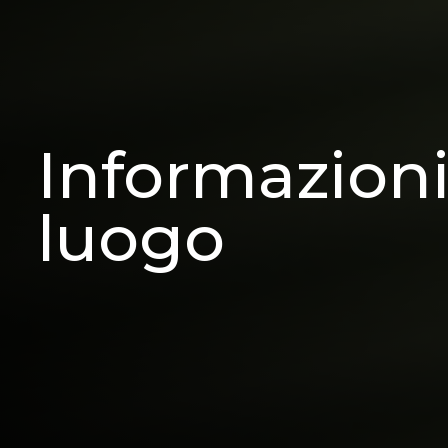
Informazioni
luogo