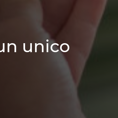
un unico