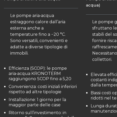
acqua)
Le pompe aria‑acqua
estraggono calore dall’aria
Le pompe g
esterna anche a
sfruttano l
temperature fino a −20 °C.
stabili del 
Sono versatili, convenienti e
fornire ris
adatte a diverse tipologie di
raffrescamen
immobili.
Necessitano
collettori.
Efficienza (SCOP): le pompe
aria‑acqua KRONOTERM
Elevata effic
raggiungono SCOP fino a 5,20
costanti in
dalla temper
Convenienza: costi iniziali inferiori
rispetto ad altre tipologie
Bassi costi o
ridotti nel 
Installazione: 1 giorno per la
maggior parte delle case
Lunga durata
manutenzio
Ritorno sull’investimento: in