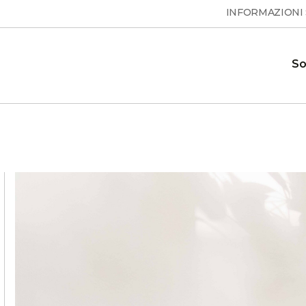
INFORMAZIONI
So
Pompe di calore per acqua
Domande frequenti
ione e le
Risposte alle domande frequenti
calda sanitaria
 calore
ESSENTA
Showroom
 sui
Il nostro showroom dove è
MAX
S
possibile vedere le nostre pompe di
calore