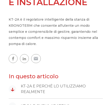
E INSTALLAZIONE
Comfort in casa
KT-2A è il regolatore intelligente della stanza di
KRONOTERM che consente all'utente un modo
Acqua calda
semplice e comprensibile di gestire, garantendo nel
Una casa calda
contempo comfort e massimo risparmio insieme alla
pompa di calore.
Mappa delle pompe di calore
L'esperienza dei nostri clienti
In questo articolo
KT-2A E PERCHÉ LO UTILIZZIAMO
↓
REALMENTE