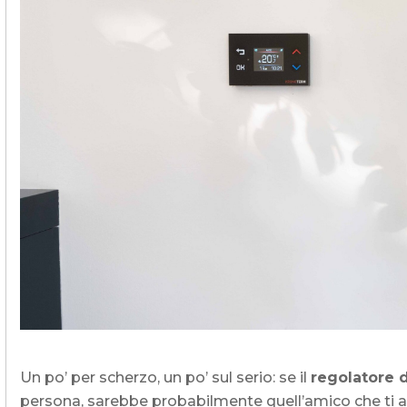
Edifici commerciali e
pubblici
Riscaldamento dell’acqua sanitaria
Riscaldamento e raffreddamento dei
locali commerciali
Recupero del calore residuo
Personalizzato
Mappa delle pompe di calore
L'esperienza dei nostri clienti
Un po’ per scherzo, un po’ sul serio: se il
regolatore 
persona, sarebbe probabilmente quell’amico che ti a