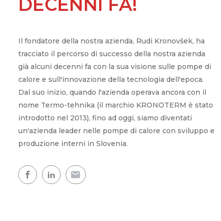
DECENNI FA!
Comfort in casa
Il fondatore della nostra azienda, Rudi Kronovšek, ha
tracciato il percorso di successo della nostra azienda
Acqua calda
già alcuni decenni fa con la sua visione sulle pompe di
Una casa calda
calore e sull'innovazione della tecnologia dell'epoca.
Dal suo inizio, quando l'azienda operava ancora con il
Mappa delle pompe di calore
nome Termo-tehnika (il marchio KRONOTERM è stato
L'esperienza dei nostri clienti
introdotto nel 2013), fino ad oggi, siamo diventati
un'azienda leader nelle pompe di calore con sviluppo e
produzione interni in Slovenia.