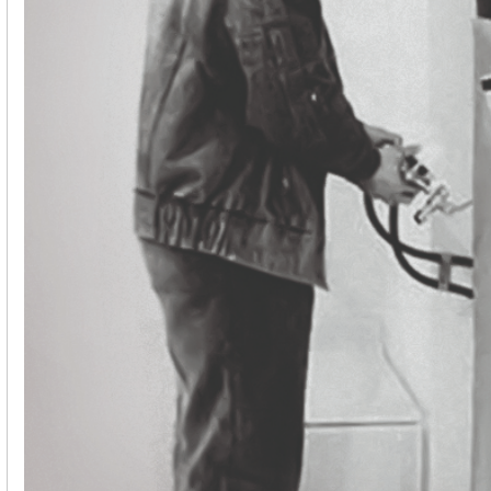
Edifici commerciali e
pubblici
Riscaldamento dell’acqua sanitaria
Riscaldamento e raffreddamento dei
locali commerciali
Recupero del calore residuo
Personalizzato
Mappa delle pompe di calore
L'esperienza dei nostri clienti