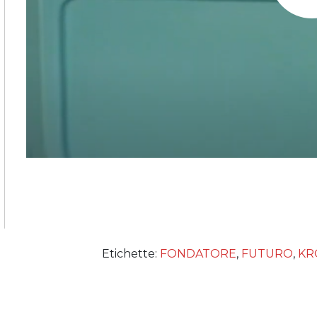
Etichette:
FONDATORE
,
FUTURO
,
KR