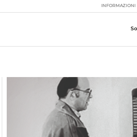
INFORMAZIONI
So
Pompe di calore per acqua
Domande frequenti
ione e le
Risposte alle domande frequenti
calda sanitaria
 calore
ESSENTA
Showroom
 sui
Il nostro showroom dove è
MAX
S
possibile vedere le nostre pompe di
calore