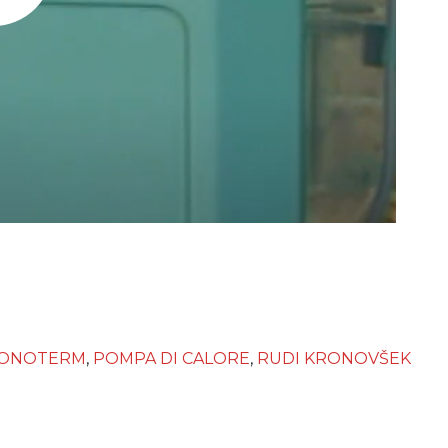
ONOTERM
,
POMPA DI CALORE
,
RUDI KRONOVŠEK