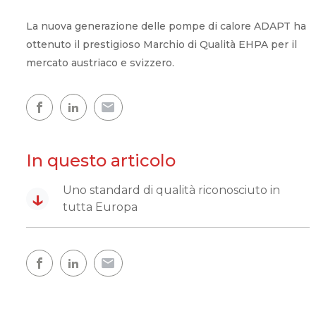
Comfort in casa
La nuova generazione delle pompe di calore ADAPT ha
ottenuto il prestigioso Marchio di Qualità EHPA per il
mercato austriaco e svizzero.
Acqua calda
Una casa calda
Mappa delle pompe di calore
In questo articolo
L'esperienza dei nostri clienti
Uno standard di qualità riconosciuto in
↓
tutta Europa