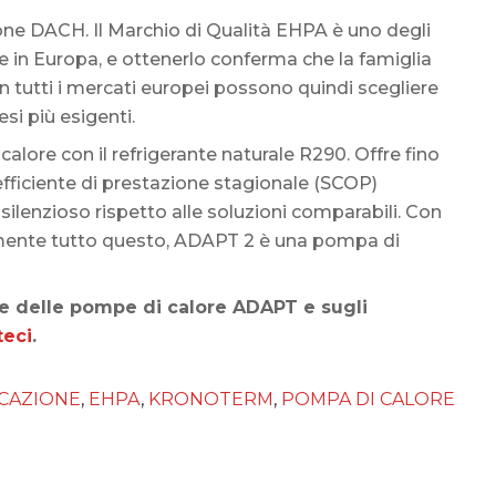
ione DACH. Il Marchio di Qualità EHPA è uno degli
re in Europa, e ottenerlo conferma che la famiglia
i in tutti i mercati europei possono quindi scegliere
si più esigenti.
lore con il refrigerante naturale R290. Offre fino
oefficiente di prestazione stagionale (SCOP)
silenzioso rispetto alle soluzioni comparabili. Con
almente tutto questo, ADAPT 2 è una pompa di
ne delle pompe di calore ADAPT e sugli
teci
.
ICAZIONE
,
EHPA
,
KRONOTERM
,
POMPA DI CALORE