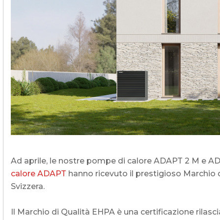
Edifici commerciali e
pubblici
Riscaldamento dell’acqua sanitaria
Riscaldamento e raffreddamento dei
locali commerciali
Recupero del calore residuo
Personalizzato
Mappa delle pompe di calore
Ad aprile, le nostre pompe di calore ADAPT 2 M e A
L'esperienza dei nostri clienti
calore ADAPT
hanno ricevuto il prestigioso Marchio d
Svizzera.
Il Marchio di Qualità EHPA è una certificazione ril