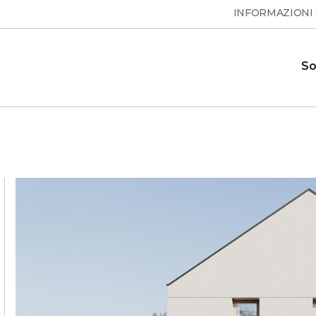
INFORMAZIONI
So
Pompe di calore per acqua
Domande frequenti
ione e le
Risposte alle domande frequenti
calda sanitaria
 calore
ESSENTA
Showroom
 sui
Il nostro showroom dove è
MAX
S
possibile vedere le nostre pompe di
calore