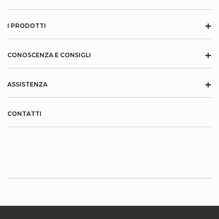
+
I PRODOTTI
+
CONOSCENZA E CONSIGLI
+
ASSISTENZA
CONTATTI
INFORMAZIONI SU KRONOTERM
Cookies