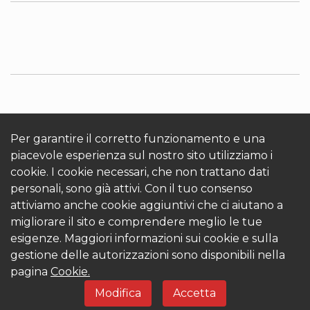
INFORMAZIONI SU KRONOTERM
Cookies
Accedi
Per garantire il corretto funzionamento e una
piacevole esperienza sul nostro sito utilizziamo i
cookie. I cookie necessari, che non trattano dati
personali, sono già attivi. Con il tuo consenso
attiviamo anche cookie aggiuntivi che ci aiutano a
migliorare il sito e comprendere meglio le tue
esigenze. Maggiori informazioni sui cookie e sulla
© 2026 Kronoterm | tutti i diritti riservati. KRONOTERM
gestione delle autorizzazioni sono disponibili nella
d.o.o.
pagina
Cookie.
Modifica
Accetta