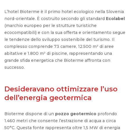
L’hotel
Bioterme
è il
primo
hotel
ecologico
nella
Slovenia
nord-orientale
. È
costruito
secondo
gli
standard
Ecolabel
(
marchio
europeo
per le
strutture
turistiche
ecocompatibili
) e con la
sua
offerta
e
orientamento
segue
le
tendenze
dello
sviluppo
sostenibile
del
turismo
. Il
complesso
comprende
73 camere, 12.500 m² di aree
abitative
e 1.800 m² di
piscine
,
rappresentando
una
grande
sfida
energetica
che
Bioterme
affronta
con
successo
.
Desideravano ottimizzare l’uso
dell’energia geotermica
Bioterme dispone di un
pozzo geotermico
profondo
1.460 metri che consente l’estrazione di acqua a circa
50°C. Questa fonte rappresenta oltre 1,5 MW di energia