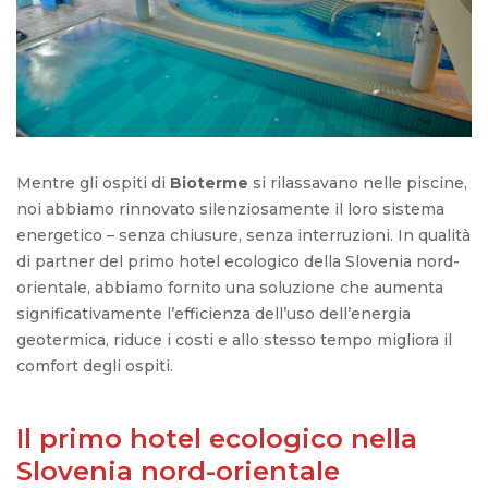
Mentre
gli
ospiti
di
Bioterme
si
rilassavano
nelle
piscine
,
noi
abbiamo
rinnovato
silenziosamente
il
loro
sistema
energetico
–
senza
chiusure
,
senza
interruzioni
. In
qualità
di partner del
primo
hotel
ecologico
della
Slovenia
nord-
orientale
,
abbiamo
fornito
una
soluzione
che
aumenta
significativamente
l’efficienza
dell’uso
dell’energia
geotermica
,
riduce
i
costi
e
allo
stesso
tempo
migliora
il
comfort
degli
ospiti
.
Il primo hotel ecologico nella
Slovenia nord-orientale