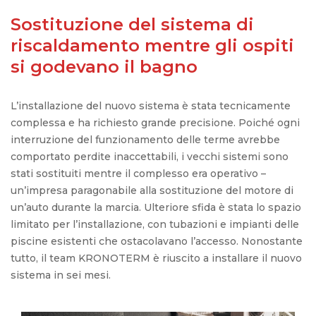
Sostituzione del sistema di
riscaldamento mentre gli ospiti
si godevano il bagno
L’installazione
del
nuovo
sistema è
stata
tecnicamente
complessa
e ha
richiesto
grande
precisione
.
Poiché
ogni
interruzione
del
funzionamento
delle
terme
avrebbe
comportato
perdite
inaccettabili
, i
vecchi
sistemi
sono
stati
sostituiti
mentre
il
complesso
era operativo –
un’impresa
paragonabile
alla
sostituzione
del
motore
di
un’auto
durante
la marcia.
Ulteriore
sfida
è
stata
lo
spazio
limitato
per
l’installazione
, con
tubazioni
e
impianti
delle
piscine
esistenti
che
ostacolavano
l’accesso
.
Nonostante
tutto
, il team KRONOTERM è
riuscito
a
installare
il
nuovo
sistema in
sei
mesi.