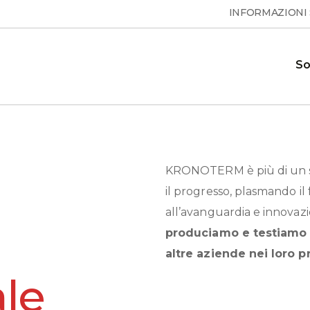
INFORMAZIONI
So
Pompe di calore per acqua
Domande frequenti
ione e le
Risposte alle domande frequenti
KRONOTERM è più di un se
calda sanitaria
 calore
il progresso, plasmando il
all’avanguardia e innovazio
ESSENTA
produciamo e testiamo p
Showroom
 sui
Il nostro showroom dove è
MAX
S
altre aziende nei loro pr
possibile vedere le nostre pompe di
calore
ale