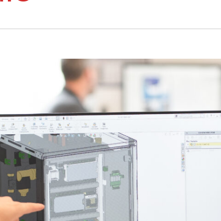
Edifici commerciali e
pubblici
Riscaldamento dell’acqua sanitaria
Riscaldamento e raffreddamento dei
locali commerciali
Recupero del calore residuo
Personalizzato
Mappa delle pompe di calore
L'esperienza dei nostri clienti