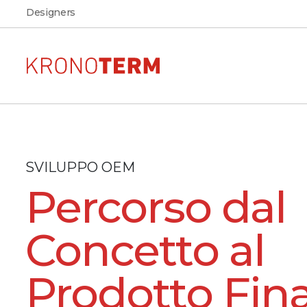
Designers
Pompe di calore per
AR
SVILUPPO OEM
Vedere l'aspetto, la disposiz
riscaldamento
dimensioni della pompa di
Percorso dal
nella propria abitazione
ADAPT 2
Concetto al
Scarica
Scarica la documentazione
ETERA
prodotti KRONOTERM
Prodotto Fin
MAX
ADAPT