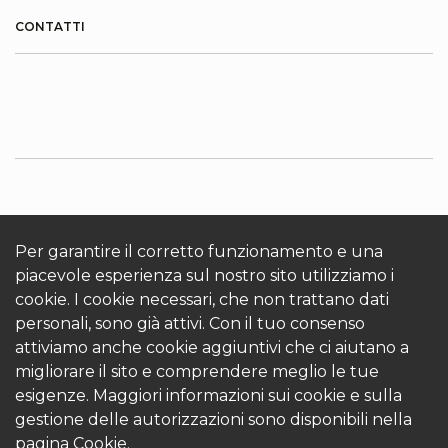
CONTATTI
INFORMAZIONI SU KRONOTERM
Cookies
Per garantire il corretto funzionamento e una
Accedi
piacevole esperienza sul nostro sito utilizziamo i
cookie. I cookie necessari, che non trattano dati
personali, sono già attivi. Con il tuo consenso
attiviamo anche cookie aggiuntivi che ci aiutano a
migliorare il sito e comprendere meglio le tue
esigenze. Maggiori informazioni sui cookie e sulla
© 2026 Kronoterm | tutti i diritti riservati. KRONOTERM
gestione delle autorizzazioni sono disponibili nella
d.o.o.
pagina
Cookie.