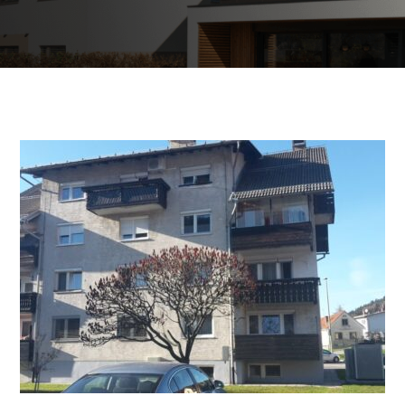
Edifici commerciali e
pubblici
Riscaldamento dell’acqua sanitaria
Riscaldamento e raffreddamento dei
locali commerciali
Recupero del calore residuo
Personalizzato
Mappa delle pompe di calore
L'esperienza dei nostri clienti