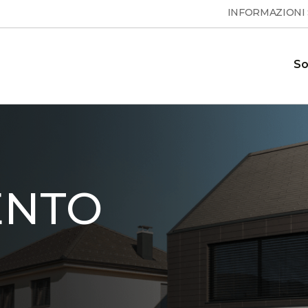
INFORMAZIONI
So
Pompe di calore per acqua
Domande frequenti
ione e le
Risposte alle domande frequenti
calda sanitaria
 calore
ENTO
ESSENTA
Showroom
 sui
Il nostro showroom dove è
MAX
S
possibile vedere le nostre pompe di
calore