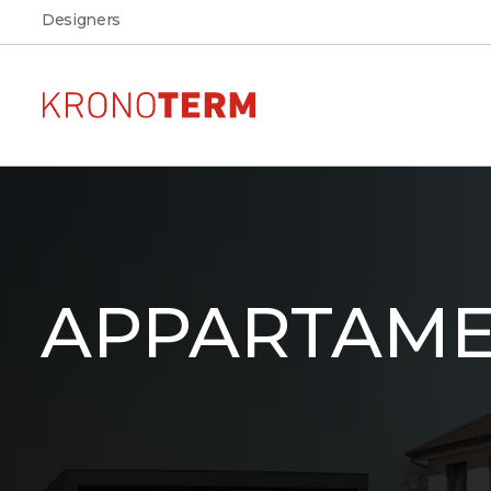
Designers
Pompe di calore per
AR
Vedere l'aspetto, la disposiz
riscaldamento
dimensioni della pompa di
APPARTAM
nella propria abitazione
ADAPT 2
Scarica
Scarica la documentazione
ETERA
prodotti KRONOTERM
MAX
ADAPT