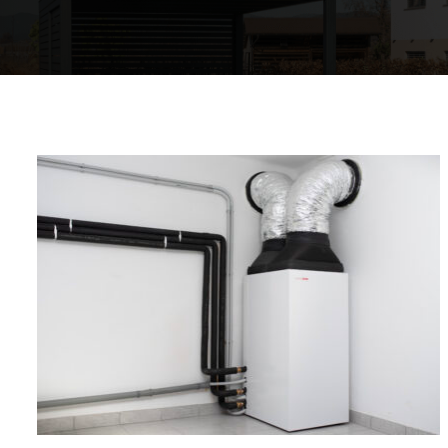
Comfort in casa
Acqua calda
Una casa calda
Mappa delle pompe di calore
L'esperienza dei nostri clienti