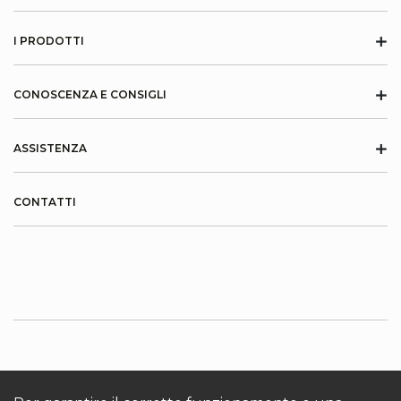
+
I PRODOTTI
+
CONOSCENZA E CONSIGLI
+
ASSISTENZA
CONTATTI
INFORMAZIONI SU KRONOTERM
Cookies