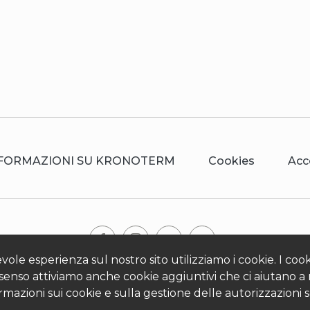
FORMAZIONI SU KRONOTERM
Cookies
Acc
ole esperienza sul nostro sito utilizziamo i cookie. I coo
© 2026 Kronoterm | tutti i diritti riservati. KRONOTERM d.o.o.
nsenso attiviamo anche cookie aggiuntivi che ci aiutano a mi
zioni sui cookie e sulla gestione delle autorizzazioni so