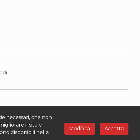
edi
IT
kie necessari, che non
gliorare il sito e
Modifica
Accetta
no disponibili nella