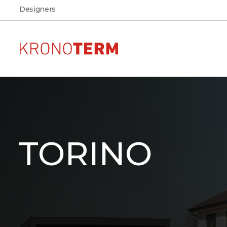
Designers
Pompe di calore per
AR
Vedere l'aspetto, la disposiz
riscaldamento
dimensioni della pompa di
TORINO
nella propria abitazione
ADAPT 2
Scarica
Scarica la documentazione
ETERA
prodotti KRONOTERM
MAX
ADAPT