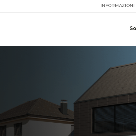
INFORMAZIONI
So
Pompe di calore per acqua
Domande frequenti
ione e le
Risposte alle domande frequenti
calda sanitaria
 calore
ESSENTA
Showroom
 sui
Il nostro showroom dove è
MAX
S
possibile vedere le nostre pompe di
calore