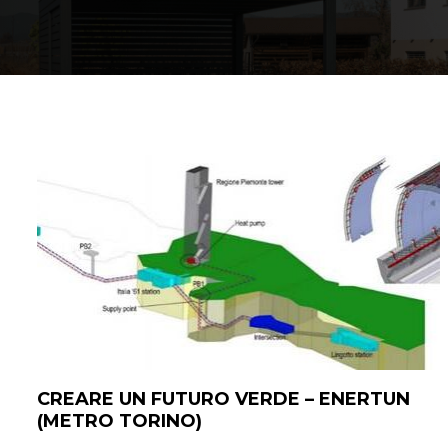
Comfort in casa
Acqua calda
Una casa calda
Mappa delle pompe di calore
L'esperienza dei nostri clienti
CREARE UN FUTURO VERDE – ENERTUN
(METRO TORINO)