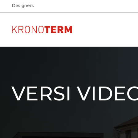
Designers
Pompe di calore per
AR
Vedere l'aspetto, la disposiz
riscaldamento
dimensioni della pompa di
VERSI VIDE
nella propria abitazione
ADAPT 2
Scarica
Scarica la documentazione
ETERA
prodotti KRONOTERM
MAX
ADAPT