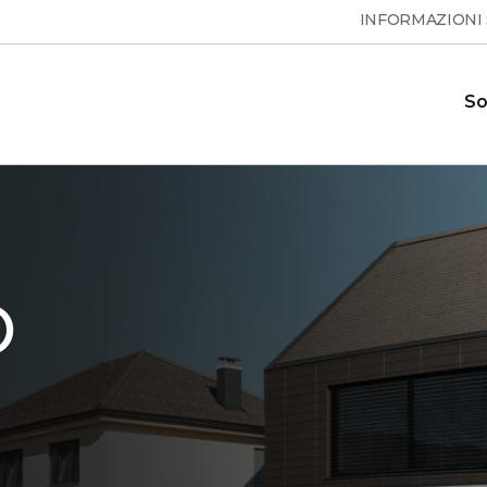
INFORMAZIONI
So
Pompe di calore per acqua
Domande frequenti
ione e le
Risposte alle domande frequenti
calda sanitaria
 calore
O
ESSENTA
Showroom
 sui
Il nostro showroom dove è
MAX
S
possibile vedere le nostre pompe di
calore