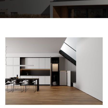
Edifici commerciali e
pubblici
Riscaldamento dell’acqua sanitaria
Riscaldamento e raffreddamento dei
locali commerciali
Recupero del calore residuo
Personalizzato
Mappa delle pompe di calore
L'esperienza dei nostri clienti