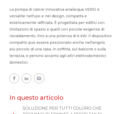
Comfort in casa
La pompa di calore innovativa aria/acqua VERSI è
versatile nell'uso e nel design, compatta e
esteticamente raffinata. È progettata per edifici con
Acqua calda
limitazioni di spazio e quelli con piccole esigenze di
riscaldamento, fino a una potenza di 6 kW. Il dispositivo
Una casa calda
compatto può essere posizionato anche nell'angolo
Mappa delle pompe di calore
più piccolo di una casa, in soffitta, sul balcone o sulla
terrazza, e persino accanto agli altri elettrodomestici
L'esperienza dei nostri clienti
domestici.
In questo articolo
SOLUZIONE PER TUTTI COLORO CHE