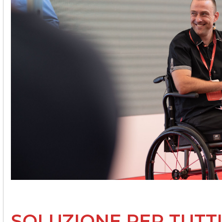
Edifici commerciali e
pubblici
Riscaldamento dell’acqua sanitaria
Riscaldamento e raffreddamento dei
locali commerciali
Recupero del calore residuo
Personalizzato
Mappa delle pompe di calore
L'esperienza dei nostri clienti
SOLUZIONE PER TUTT