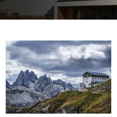
Edifici commerciali e
pubblici
Riscaldamento dell’acqua sanitaria
Riscaldamento e raffreddamento dei
locali commerciali
Recupero del calore residuo
Personalizzato
Mappa delle pompe di calore
L'esperienza dei nostri clienti