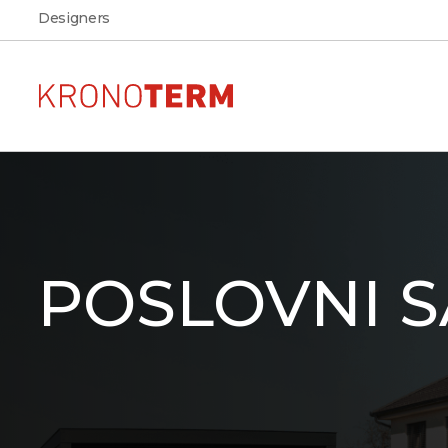
Designers
Pompe di calore per
AR
Vedere l'aspetto, la disposiz
riscaldamento
dimensioni della pompa di
POSLOVNI 
nella propria abitazione
ADAPT 2
Scarica
Scarica la documentazione
ETERA
prodotti KRONOTERM
MAX
ADAPT