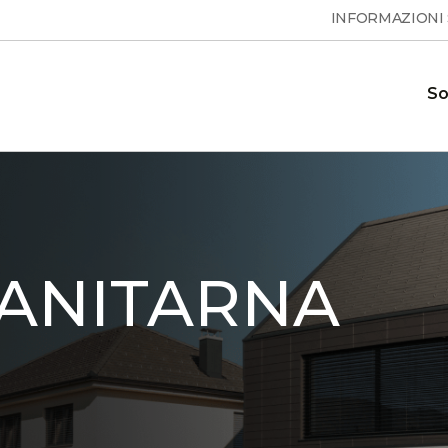
INFORMAZIONI
So
Pompe di calore per acqua
Domande frequenti
ione e le
Risposte alle domande frequenti
calda sanitaria
 calore
SANITARNA
ESSENTA
Showroom
 sui
Il nostro showroom dove è
MAX
S
possibile vedere le nostre pompe di
calore