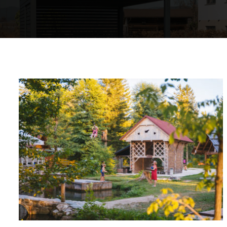
Comfort in casa
Acqua calda
Una casa calda
Mappa delle pompe di calore
L'esperienza dei nostri clienti